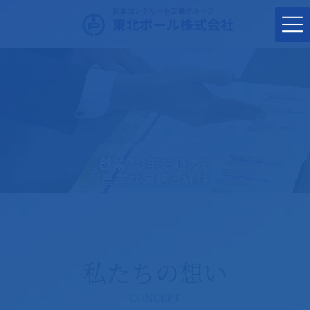
コ
ナ
ン
ビ
テ
ゲ
ン
ー
ツ
シ
に
ョ
移
ン
動
に
移
動
私たちの想い
CONCEPT