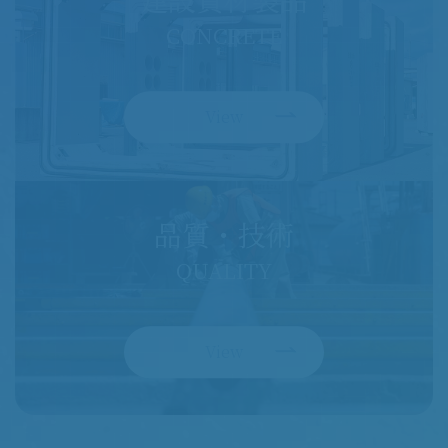
CONCRETE
View
品質・技術
QUALITY
View